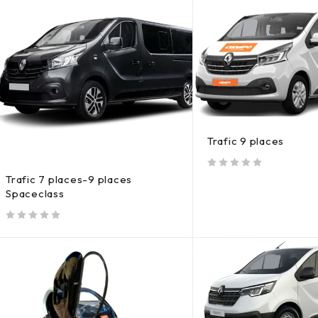
Trafic 9 places
sur 5
Trafic 7 places-9 places
Spaceclass
sur 5