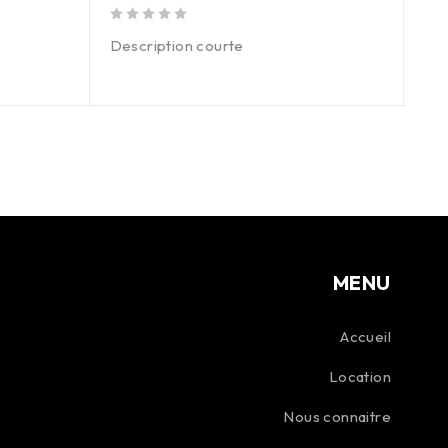
Rog
sur 5
Description courte
sur 5
MENU
Accueil
Location
Nous connaitre