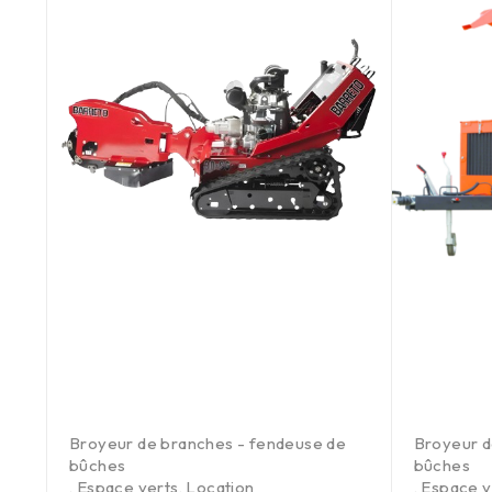
Broyeur de branches - fendeuse de
Broyeur d
bûches
bûches
,
Espace verts
,
Location
,
Espace v