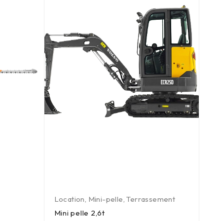
Location
,
Mini-pelle
,
Terrassement
Bro
bû
Mini pelle 2,6t
,
Es