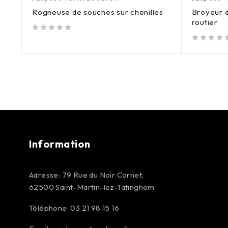
Rogneuse de souches sur chenilles
Broyeur d
routier
sur 5
sur 5
Information
Adresse: 79 Rue du Noir Cornet,
62500 Saint-Martin-lez-Tatinghem
Téléphone: 03 21 98 15 16