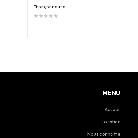
,
Es
Tronçonneuse
Bro
sur 5
sur 5
MENU
Accueil
Location
Nous connaitre