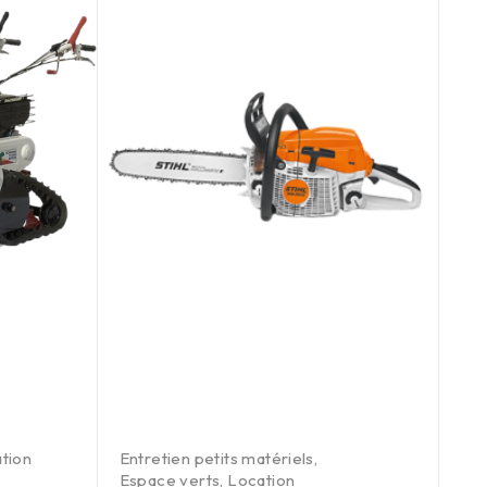
tion
Entretien petits matériels
,
Bro
Espace verts
,
Location
bû