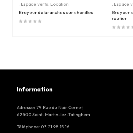
,
Espace verts
,
Location
,
Espace v
Broyeur de branches sur chenilles
Broyeur d
routier
sur 5
sur 5
Information
Adresse: 79 Rue du Noir Cornet,
62500 Saint-Martin-lez-Tatinghem
Téléphone: 03 21 98 15 16