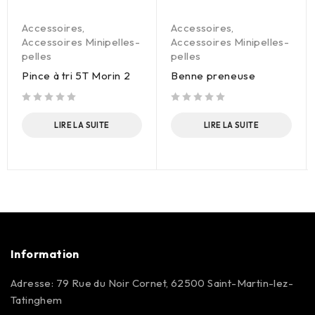
Accessoires
,
Accessoires
,
Accessoires Minipelles-
Accessoires Minipelles-
pelles
pelles
Pince à tri 5T Morin 2
Benne preneuse
sur 5
sur 5
LIRE LA SUITE
LIRE LA SUITE
Information
Adresse: 79 Rue du Noir Cornet, 62500 Saint-Martin-lez-
Tatinghem