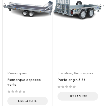
Remorques
Location
,
Remorques
Remorque espaces
Porte engin 3,5t
verts
sur 5
sur 5
LIRE LA SUITE
LIRE LA SUITE