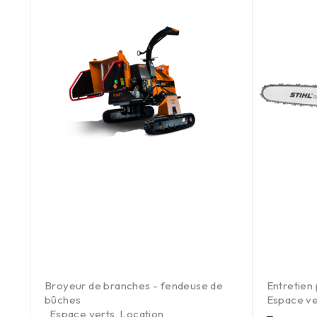
eur
Broyeur de branches - fendeuse de
Entretien 
bûches
Espace ve
,
Espace verts
,
Location