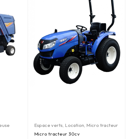
euse
Espace verts
,
Location
,
Micro tracteur
Bro
bû
Micro tracteur 30cv
,
Es