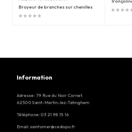
Tronçonn
Broyeur de branches sur chenilles
sur 5
sur 5
Information
Adresse: 79 Rue du Noir Cornet,
62500 Saint-Martin-lez-Tatinghem
Téléphone: 03 21 98 15 16
Email:
saintomer@cedispo.fr