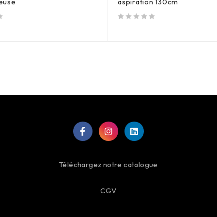
euse
aspiration 130cm
sur 5
Téléchargez notre catalogue
CGV