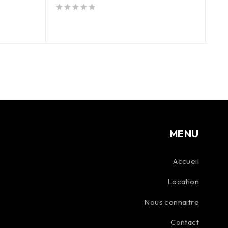
Bro
sur 5
sur 5
MENU
Accueil
Location
Nous connaitre
Contact