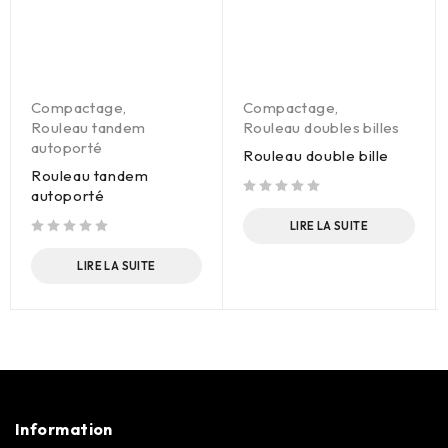
Compactage
,
Compactage
,
Rouleau tandem
Rouleau doubles billes
autoporté
Rouleau double bille
Rouleau tandem
autoporté
sur 5
LIRE LA SUITE
sur 5
LIRE LA SUITE
Information