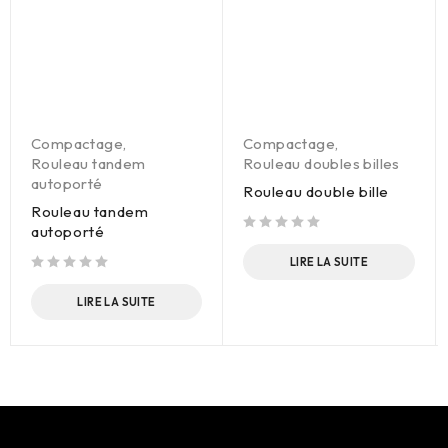
Compactage
,
Compactage
,
Rouleau tandem
Rouleau doubles billes
autoporté
Rouleau double bille
Rouleau tandem
autoporté
sur 5
LIRE LA SUITE
sur 5
LIRE LA SUITE